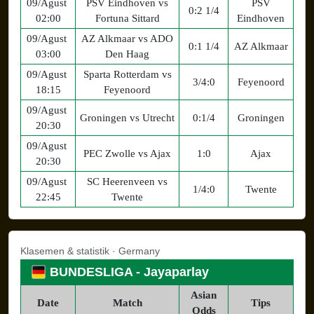
09/Agust
PSV Eindhoven vs
PSV
0:2 1/4
02:00
Fortuna Sittard
Eindhoven
09/Agust
AZ Alkmaar vs ADO
0:1 1/4
AZ Alkmaar
03:00
Den Haag
09/Agust
Sparta Rotterdam vs
3/4:0
Feyenoord
18:15
Feyenoord
09/Agust
Groningen vs Utrecht
0:1/4
Groningen
20:30
09/Agust
PEC Zwolle vs Ajax
1:0
Ajax
20:30
09/Agust
SC Heerenveen vs
1/4:0
Twente
22:45
Twente
Klasemen & statistik · Germany
BUNDESLIGA - Jayaparlay
Asian
Date
Match
Tips
Odds