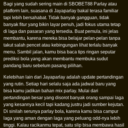
Bagi yang sudah sering main di SBOBET88 Parlay atau
platform lain, suasana di Jayaparlay bakal terasa familiar
tapi lebih bersahabat. Tidak banyak gangguan, tidak
banyak fitur yang bikin layar penuh, jadi fokus utama tetap
di laga dan pasaran yang tersedia. Buat pemula, ini jelas
membantu, karena mereka bisa belajar pelan-pelan tanpa
takut salah pencet atau kebingungan lihat terlalu banyak
menu. Sambil jalan, kamu bisa baca tips ringan seputar
prediksi bola yang akan membantu membuka sudut
pandang baru sebelum pasang pilihan.
Kelebihan lain dari Jayaparlay adalah update pertandingan
yang rutin. Setiap hari selalu saja ada jadwal baru yang
bisa kamu jadikan bahan mix parlay. Mulai dari
pertandingan besar yang disorot banyak orang sampai laga
yang kesannya kecil tapi kadang justru jadi sumber kejutan.
Di sinilah serunya parlay bola, karena kamu bisa campur
laga yang aman dengan laga yang peluang odd-nya lebih
tinggi. Kalau racikanmu tepat, satu slip bisa membawa hasil