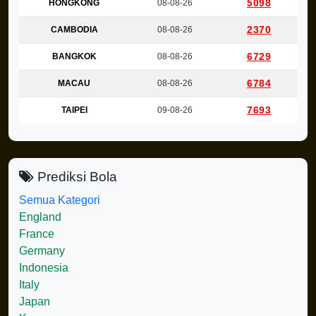
5098
HONGKONG
08-08-26
2370
CAMBODIA
08-08-26
6729
BANGKOK
08-08-26
6784
MACAU
08-08-26
7693
TAIPEI
09-08-26
Prediksi Bola
Semua Kategori
England
France
Germany
Indonesia
Italy
Japan