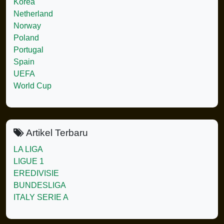
Korea
Netherland
Norway
Poland
Portugal
Spain
UEFA
World Cup
Artikel Terbaru
LA LIGA
LIGUE 1
EREDIVISIE
BUNDESLIGA
ITALY SERIE A