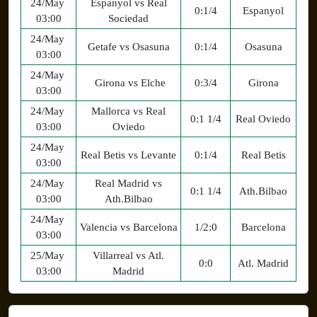
24/May
Espanyol vs Real
0:1/4
Espanyol
03:00
Sociedad
24/May
Getafe vs Osasuna
0:1/4
Osasuna
03:00
24/May
Girona vs Elche
0:3/4
Girona
03:00
24/May
Mallorca vs Real
0:1 1/4
Real Oviedo
03:00
Oviedo
24/May
Real Betis vs Levante
0:1/4
Real Betis
03:00
24/May
Real Madrid vs
0:1 1/4
Ath.Bilbao
03:00
Ath.Bilbao
24/May
Valencia vs Barcelona
1/2:0
Barcelona
03:00
25/May
Villarreal vs Atl.
0:0
Atl. Madrid
03:00
Madrid