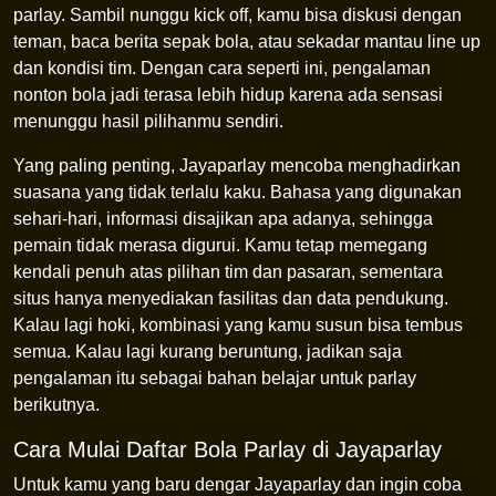
parlay. Sambil nunggu kick off, kamu bisa diskusi dengan
teman, baca berita sepak bola, atau sekadar mantau line up
dan kondisi tim. Dengan cara seperti ini, pengalaman
nonton bola jadi terasa lebih hidup karena ada sensasi
menunggu hasil pilihanmu sendiri.
Yang paling penting, Jayaparlay mencoba menghadirkan
suasana yang tidak terlalu kaku. Bahasa yang digunakan
sehari-hari, informasi disajikan apa adanya, sehingga
pemain tidak merasa digurui. Kamu tetap memegang
kendali penuh atas pilihan tim dan pasaran, sementara
situs hanya menyediakan fasilitas dan data pendukung.
Kalau lagi hoki, kombinasi yang kamu susun bisa tembus
semua. Kalau lagi kurang beruntung, jadikan saja
pengalaman itu sebagai bahan belajar untuk parlay
berikutnya.
Cara Mulai Daftar Bola Parlay di Jayaparlay
Untuk kamu yang baru dengar Jayaparlay dan ingin coba