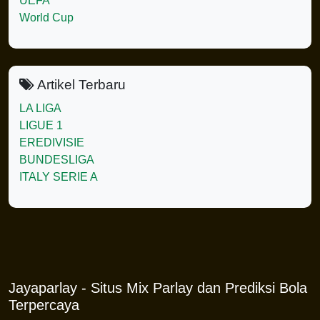
UEFA
World Cup
Artikel Terbaru
LA LIGA
LIGUE 1
EREDIVISIE
BUNDESLIGA
ITALY SERIE A
Jayaparlay - Situs Mix Parlay dan Prediksi Bola
Terpercaya