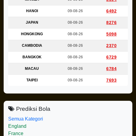
6492
HANOI
09-08-26
8276
JAPAN
08-08-26
5098
HONGKONG
08-08-26
2370
CAMBODIA
08-08-26
6729
BANGKOK
08-08-26
6784
MACAU
08-08-26
7693
TAIPEI
09-08-26
Prediksi Bola
Semua Kategori
England
France