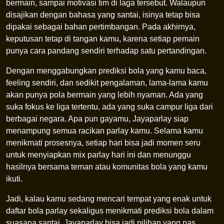
bermain, sampai motivasi tim di laga tersebut. Walaupun
disajikan dengan bahasa yang santai, isinya tetap bisa
dipakai sebagai bahan pertimbangan. Pada akhirnya,
keputusan tetap di tangan kamu, karena setiap pemain
punya cara pandang sendiri terhadap satu pertandingan.
Dengan menggabungkan prediksi bola yang kamu baca,
feeling sendiri, dan sedikit pengalaman, lama-lama kamu
akan punya pola bermain yang lebih nyaman. Ada yang
suka fokus ke liga tertentu, ada yang suka campur liga dari
berbagai negara. Apa pun gayamu, Jayaparlay siap
menampung semua racikan parlay kamu. Selama kamu
menikmati prosesnya, setiap hari bisa jadi momen seru
untuk menyiapkan mix parlay hari ini dan menunggu
hasilnya bersama teman atau komunitas bola yang kamu
ikuti.
Jadi, kalau kamu sedang mencari tempat yang enak untuk
daftar bola parlay sekaligus menikmati prediksi bola dalam
suasana santai, Jayaparlay bisa jadi pilihan yang pas.