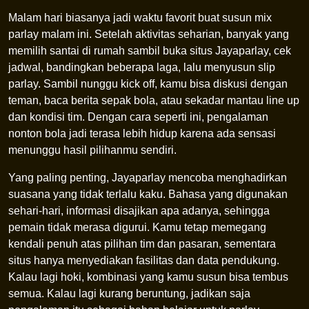
Malam hari biasanya jadi waktu favorit buat susun mix
parlay malam ini. Setelah aktivitas seharian, banyak yang
memilih santai di rumah sambil buka situs Jayaparlay, cek
jadwal, bandingkan beberapa laga, lalu menyusun slip
parlay. Sambil nunggu kick off, kamu bisa diskusi dengan
teman, baca berita sepak bola, atau sekadar mantau line up
dan kondisi tim. Dengan cara seperti ini, pengalaman
nonton bola jadi terasa lebih hidup karena ada sensasi
menunggu hasil pilihanmu sendiri.
Yang paling penting, Jayaparlay mencoba menghadirkan
suasana yang tidak terlalu kaku. Bahasa yang digunakan
sehari-hari, informasi disajikan apa adanya, sehingga
pemain tidak merasa digurui. Kamu tetap memegang
kendali penuh atas pilihan tim dan pasaran, sementara
situs hanya menyediakan fasilitas dan data pendukung.
Kalau lagi hoki, kombinasi yang kamu susun bisa tembus
semua. Kalau lagi kurang beruntung, jadikan saja